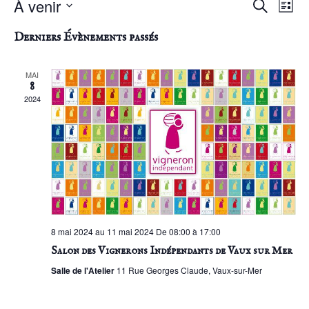
Reche
Na
À venir
Recherche
Liste
Sélectionnez
et
de
une
Derniers Évènements passés
date.
naviga
vu
MAI
de
Év
8
2024
vues
Évène
8 mai 2024 au 11 mai 2024 De 08:00 à 17:00
Salon des Vignerons Indépendants de Vaux sur Mer
Salle de l'Atelier
11 Rue Georges Claude, Vaux-sur-Mer