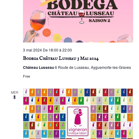
vues
Évène
3 mai 2024 De 18:00 à 22:00
Bodega Château Lusseau 3 Mai 2024
Château Lusseau
6 Route de Lusseau, Ayguemorte-les-Graves
Free
MER
8