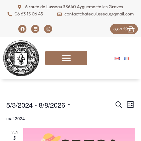
6 route de Lusseau 33640 Ayguemorte les Graves
06 63 15 06 45
contactchateaulusseau@gmail.com
0,00
€
Reche
Na
5/3/2024
 - 
8/8/2026
Recherche
Liste
Sélectionnez
et
de
une
mai 2024
date.
naviga
vu
VEN
de
Év
3