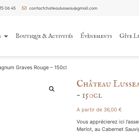
15 06 45
contactchateaulusseau@gmail.com
s
Boutique & Activités
Évènements
Gîte L
agnum Graves Rouge – 150cl
Château Lusse
– 150cl
A partir de
36,00
€
Vous apprécierez ici l’ass
Merlot, au Cabernet Sauvi