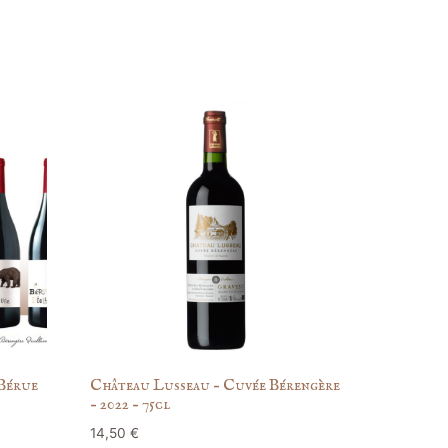
 Bérue
Château Lusseau – Cuvée Bérengère
– 2022 – 75cl
14,50
€