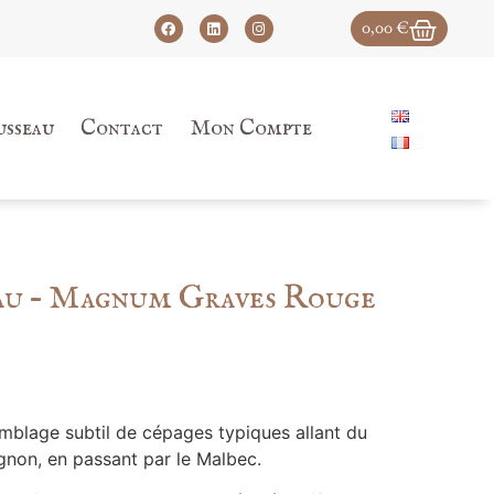
0,00
€
usseau
Contact
Mon Compte
au – Magnum Graves Rouge
emblage subtil de cépages typiques allant du
gnon, en passant par le Malbec.