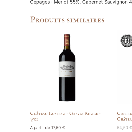
Cépages : Merlot 55%, Cabernet Sauvignon
Produits similaires
Château Lusseau – Graves Rouge –
Coffre
75cl
Châtea
A partir de
17,50
€
54,50
€