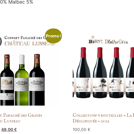
 40% Malbec 5%
Promo !
t Panaché des Graves
Collection 6 bouteilles « La
u Lusseau
Déglinguée » 2022
48,00
€
100,00
€